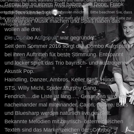
den Betrieb der Seite, während andere uns helfen, diese Website und die
Genau bei so einem Treff haben sich Done, Frank
Nutzererfahrung zu verbessern (Tracking Cookies). Sie können selbst
und Tom kennen gelernt.
entscheiden, ob Sie die Cookies zulassen möchten. Bitte beachten Sie, dass
bei einer Ablehnung womöglich nicht mehr alle Funktionalitäten der Seite zur
Miteinander Musik machen und Spaß haben das
Verfügung stehen.
wollen alle drei.
Akzeptieren
Die „Combo Aufgspuit“ war gegründet.
Ablehnen
Seit dem Sommer 2016 sorgt die „Combo Aufgspuit“
bei ihren Auftritten für beste Stimmung. Entspannt
und locker spielt das Trio bayrisch- und austrogenen
Akustik Pop.
Haindling, Danzer, Ambros, Keller Steff, Hundling,
STS, Willy Michl, Spider Murphy Gang,
Fendrich….die Liste ist lang…., Gesungen wird mal
nacheinander mal miteinander, Cajon, Gitarre, Bass
und Bluesharp werden natürlich live gespielt.
Bekannte Melodien mit bayrisch- österreichischen
Texten sind das Markenzeichen der „Combo