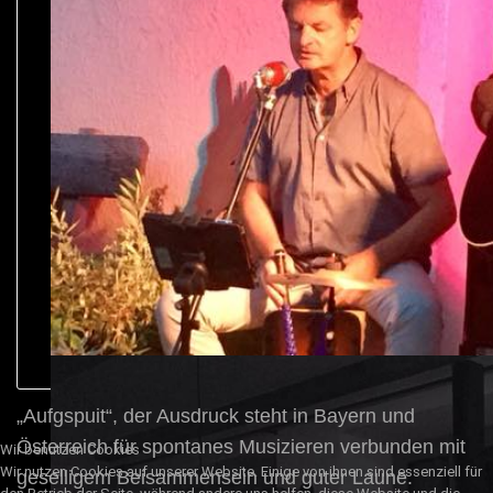
„Aufgspuit“, der Ausdruck steht in Bayern und
Österreich für spontanes Musizieren verbunden mit
Wir benutzen Cookies
Wir nutzen Cookies auf unserer Website. Einige von ihnen sind essenziell für
geselligem Beisammensein und guter Laune.