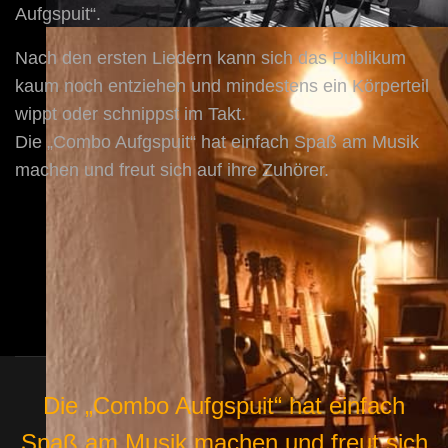
Aufgspuit“.
Nach den ersten Liedern kann sich das Publikum
kaum noch entziehen und mindestens ein Körperteil
wippt oder schnippst im Takt.
Die „Combo Aufgspuit“ hat einfach Spaß am Musik
machen und freut sich auf ihre Zuhörer.
Die „Combo Aufgspuit“ hat einfach
Spaß am Musik machen und freut sich